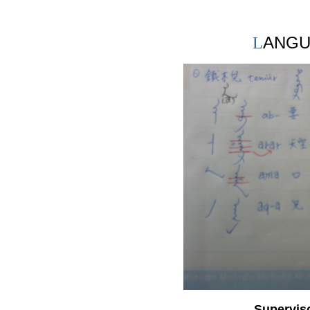
G
ANG
L
Supervis